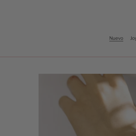
Ir
directamente
al
contenido
Nuevo
Jo