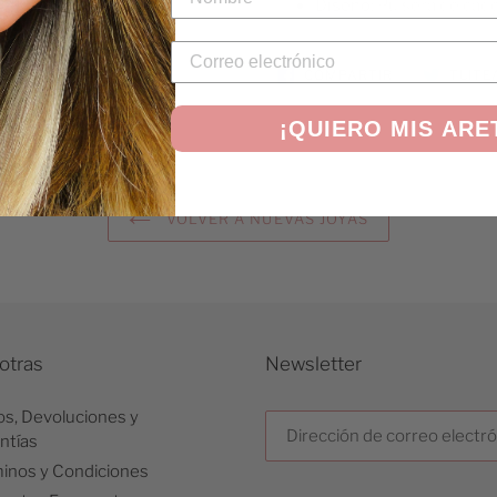
Diseño:
Pulsera de caden
COMPARTIR
COMPARTIR
TUITE
EN
FACEBOOK
¡QUIERO MIS ARE
VOLVER A NUEVAS JOYAS
otras
Newsletter
os, Devoluciones y
ntías
inos y Condiciones