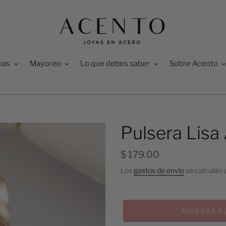
yas
Mayoreo
Lo que debes saber
Sobre Acento
Pulsera Lisa
Precio
$ 179.00
habitual
Los
gastos de envío
se calculan e
AGREGAR AL