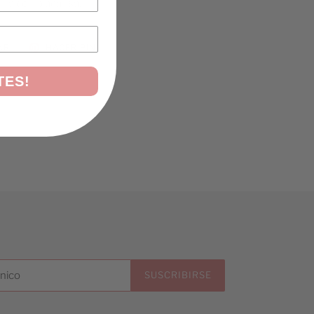
a con placa lisa.
TUITEAR
PINEAR
AR
HACER PIN
EN
EN
TWITTER
PINTEREST
TES!
SUSCRIBIRSE