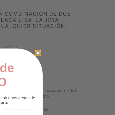
N COMBINACIÓN DE DOS
LACA LISA, LA JOYA
CUALQUIER SITUACIÓN.
de
Pago
Dudas
O
 cm de largo y cuenta con una extensión de 5
cm de largo y 6 mm de ancho
ibir unos aretes de
mpra
.
a alergias en la piel.
rgico. / chapa de oro de 18k.