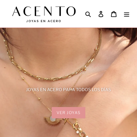
Ir
directamente
Buscar
Ingresar
Carrito
al
contenido
JOYAS EN ACERO PARA TODOS LOS DÍAS
VER JOYAS