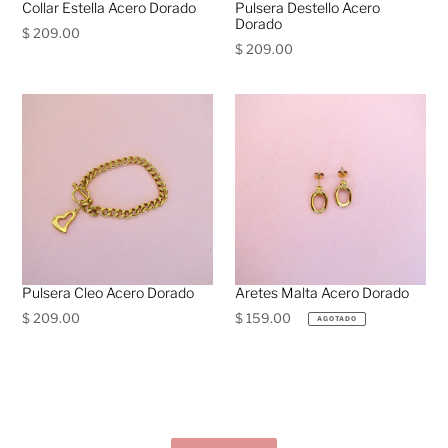
Collar Estella Acero Dorado
Pulsera Destello Acero
Dorado
Precio
$ 209.00
Precio
$ 209.00
habitual
habitual
Pulsera Cleo Acero Dorado
Aretes Malta Acero Dorado
Precio
$ 209.00
Precio
$ 159.00
AGOTADO
habitual
habitual