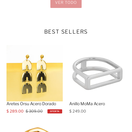
VER TODO
BEST SELLERS
Aretes Orsu Acero Dorado
Anillo MoMa Acero
Precio
$ 289.00
Precio
$ 309.00
Precio
$ 249.00
OFERTA
de
habitual
habitual
venta