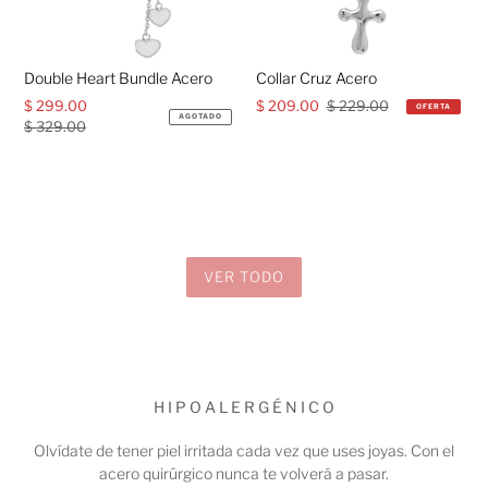
Double Heart Bundle Acero
Collar Cruz Acero
Precio
$ 299.00
Precio
Precio
$ 209.00
Precio
$ 229.00
OFERTA
AGOTADO
de
$ 329.00
habitual
de
habitual
venta
venta
VER TODO
H I P O A L E R G É N I C O
Olvídate de tener piel irritada cada vez que uses joyas. Con el
acero quirúrgico nunca te volverá a pasar.