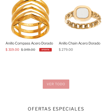
Anillo Compass Acero Dorado
Anillo Chain Acero Dorado
Precio
$ 319.00
Precio
$ 349.00
Precio
$ 279.00
OFERTA
de
habitual
habitual
venta
VER TODO
OFERTAS ESPECIALES